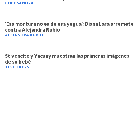
CHEF SANDRA
'Esa montura no es de esa yegua': Diana Lara arremete
contra Alejandra Rubio
ALEJANDRA RUBIO
Stivencito y Yacuny muestran las primeras imágenes
de su bebé
TIKTOKERS
TELEVICENTRO
Contáctanos
Mapa del sitio