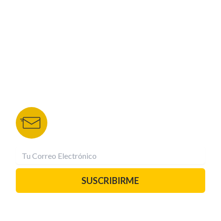
NUESTROS PORTALES
TU NOTA
DEPORTES TVC
HRN
BOLETÍN DE NOTICIAS
Recibe las mejores historias directamente a tu
correo.
¡Suscríbete YA!
SUSCRIBIRME
PAUTA CON NOSOTROS