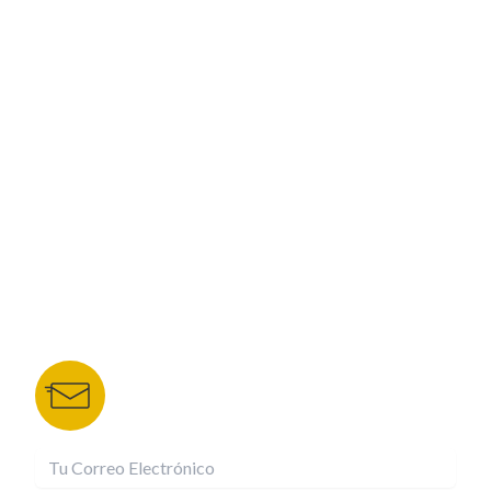
PROGRAMACIÓN
ESPECIALES
CORPORATIVO
NUESTROS PORTALES
TU NOTA
DEPORTES TVC
HRN
BOLETÍN DE NOTICIAS
Recibe las mejores historias directamente a tu
correo.
¡Suscríbete YA!