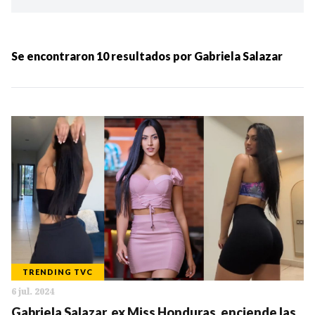
Ordenar por:
MÁS RECIENTES
Se encontraron
10
resultados por
Gabriela Salazar
MENOS RECIENTES
Periodo:
IR
TRENDING TVC
6 jul. 2024
Categorias:
Gabriela Salazar, ex Miss Honduras, enciende las