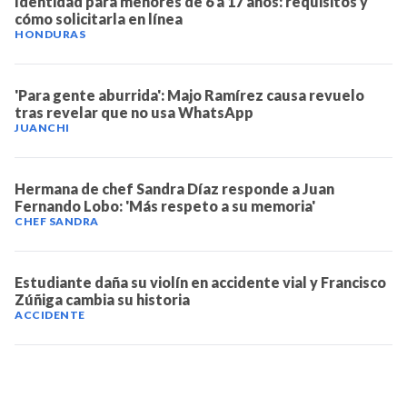
Identidad para menores de 6 a 17 años: requisitos y
cómo solicitarla en línea
NOTICIAS
HONDURAS
SERIES
'Para gente aburrida': Majo Ramírez causa revuelo
tras revelar que no usa WhatsApp
JUANCHI
Hermana de chef Sandra Díaz responde a Juan
Fernando Lobo: 'Más respeto a su memoria'
CHEF SANDRA
Estudiante daña su violín en accidente vial y Francisco
Zúñiga cambia su historia
ACCIDENTE