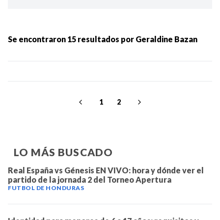
Ordenar por:
MÁS RECIENTES
Se encontraron
15
resultados por
Geraldine Bazan
MENOS RECIENTES
Periodo:
1
2
LO MÁS BUSCADO
Real España vs Génesis EN VIVO: hora y dónde ver el
partido de la jornada 2 del Torneo Apertura
IR
FUTBOL DE HONDURAS
Categorias: