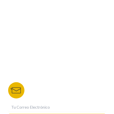
PROGRAMACIÓN
ESPECIALES
CORPORATIVO
NUESTROS PORTALES
TU NOTA
DEPORTES TVC
HRN
BOLETÍN DE NOTICIAS
Recibe las mejores historias directamente a tu
correo.
¡Suscríbete YA!