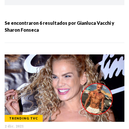
Ordenar por:
MÁS RECIENTES
Se encontraron
6
resultados por
Gianluca Vacchi y
Sharon Fonseca
MENOS RECIENTES
Periodo:
IR
TRENDING TVC
Categorias:
2 dic. 2021