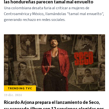
las hondureñas parecen tamal mal envuelto
Una colombiana desata furia al criticar a mujeres de
Centroamérica y México, llamándolas "tamal mal envuelto",
generando rechazo en redes sociales.
TRENDING TVC
19 dic. 2024
Ricardo Arjona prepara el lanzamiento de Seco,
su esperado álbum con 12 canciones elegidas por