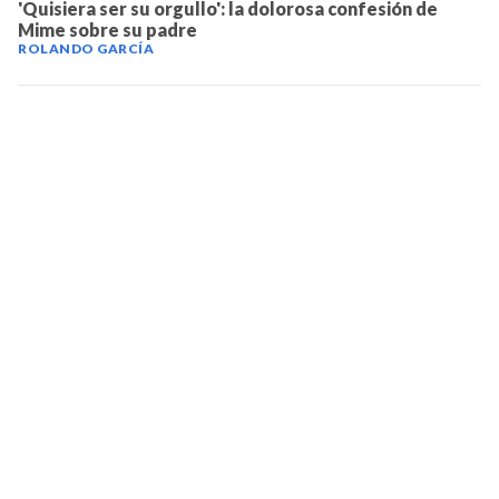
'Quisiera ser su orgullo': la dolorosa confesión de
Mime sobre su padre
ROLANDO GARCÍA
TELEVICENTRO
Contáctanos
Mapa del sitio
Teléfono PBX: 2280-5514
Trabaja con nosotros
RSS
Términos y condiciones
Políticas de privacidad