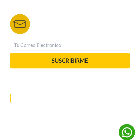
BOLETÍN DE NOTICIAS
Recibe las mejores historias directamente a tu
correo.
¡Suscríbete YA!
SUSCRIBIRME
PAUTA CON NOSOTROS
REDES SOCIALES