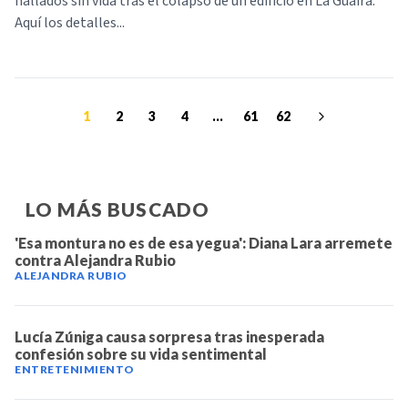
hallados sin vida tras el colapso de un edificio en La Guaira.
Aquí los detalles...
1
2
3
4
...
61
62
LO MÁS BUSCADO
'Esa montura no es de esa yegua': Diana Lara arremete
contra Alejandra Rubio
ALEJANDRA RUBIO
Lucía Zúniga causa sorpresa tras inesperada
confesión sobre su vida sentimental
ENTRETENIMIENTO