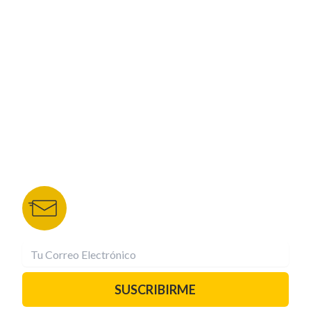
CORPORATIVO
NUESTROS PORTALES
TU NOTA
DEPORTES TVC
HRN
BOLETÍN DE NOTICIAS
Recibe las mejores historias directamente a tu
correo.
¡Suscríbete YA!
SUSCRIBIRME