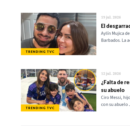
19 jul. 2026
El desgarrad
Aylín Mujica d
Barbados. La a
TRENDING TVC
12 jul. 2026
¿Falta de re
su abuelo
Ciro Messi, hi
con su abuelo 
TRENDING TVC