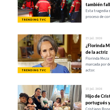
también fal
Esta tragedia 
proceso de con
TRENDING TVC
25 jul. 2026
¿Florinda Me
de la actriz
Florinda Meza
marcada por dec
actor.
TRENDING TVC
25 jul. 2026
Hijo de Cri
portugués y
Cristiano Rona