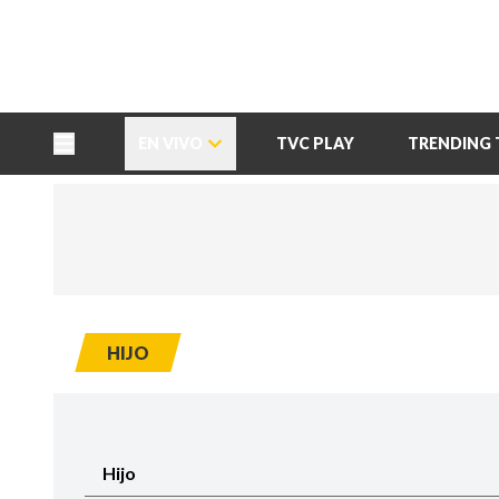
TU NOTA
DEPORTES TVC
HRN
EN VIVO
TVC PLAY
TRENDING 
HIJO