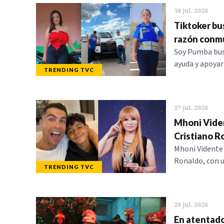
30 jul. 2026
Tiktoker bus
razón conm
Soy Pumba busc
ayuda y apoyar
TRENDING TVC
27 jul. 2026
Mhoni Vident
Cristiano R
Mhoni Vidente s
Ronaldo, con u
TRENDING TVC
26 jul. 2026
En atentado