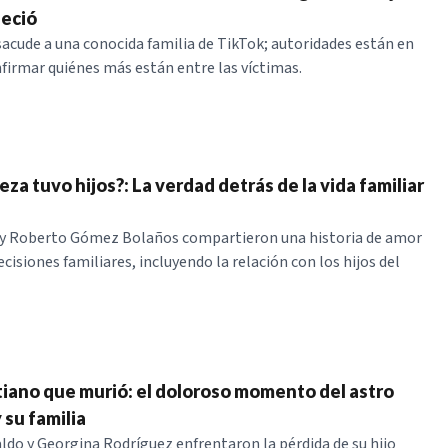
leció
sacude a una conocida familia de TikTok; autoridades están en
firmar quiénes más están entre las víctimas.
za tuvo hijos?: La verdad detrás de la vida familiar
 y Roberto Gómez Bolaños compartieron una historia de amor
isiones familiares, incluyendo la relación con los hijos del
stiano que murió: el doloroso momento del astro
 su familia
ldo y Georgina Rodríguez enfrentaron la pérdida de su hijo