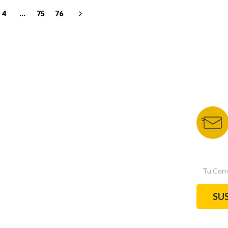
4
...
75
76
NUESTROS PORTALES
BOLETÍN 
TU NOTA
DEPORTES TVC
HRN
N
SU