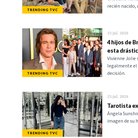
recién nacido
TRENDING TVC
23 jul. 2026
4 hijos de B
esta drásti
Vivienne Jolie
legalmente el 
decisión.
TRENDING TVC
23 jul. 2026
Tarotista e
Ángela Sunshi
imagen de su h
TRENDING TVC