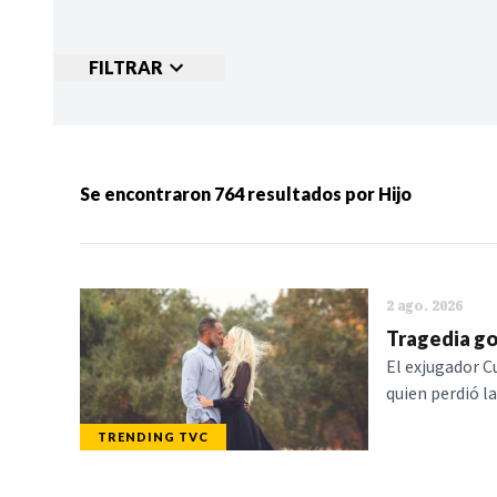
FILTRAR
Ordenar por:
MÁS RECIENTES
MENOS
Se encontraron
764
resultados por
Hijo
Categorias:
NOTICIAS
S
2 ago. 2026
Tragedia go
El exjugador C
quien perdió la
TRENDING TVC