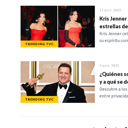
11 nov. 2025
Kris Jenner
estrellas d
Kris Jenner cel
su espíritu co
TRENDING TVC
5 nov. 2025
¿Quiénes so
y a qué se 
Descubre a los
entre privacida
TRENDING TVC