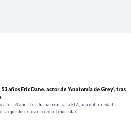
Periodo:
 RECIENTES
ERIES
s 53 años Eric Dane, actor de 'Anatomía de Grey', tras
A
ó a los 53 años tras luchar contra la ELA, una enfermedad
iva que deteriora el control muscular.