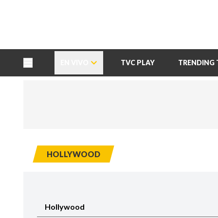
TU NOTA
DEPORTES TVC
HRN
EN VIVO
TVC PLAY
TRENDING 
HOLLYWOOD