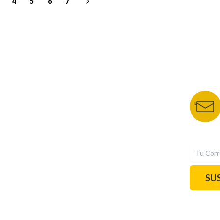
4
5
6
7
NUESTROS PORTALES
BOLETÍN 
TU NOTA
DEPORTES TVC
HRN
N
SU