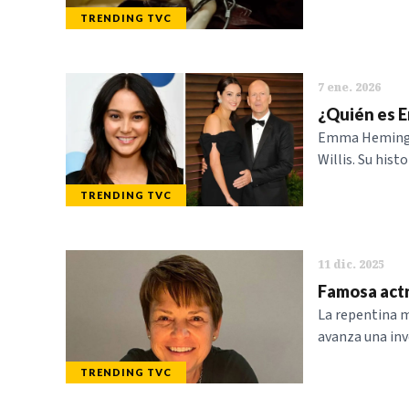
TRENDING TVC
7 ene. 2026
¿Quién es E
Emma Heming p
Willis. Su his
TRENDING TVC
11 dic. 2025
Famosa actr
La repentina 
avanza una inv
TRENDING TVC