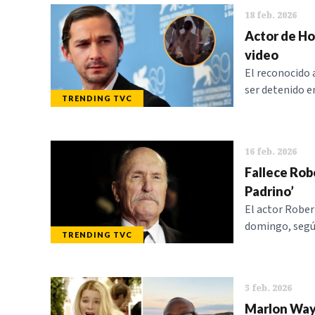
18 feb. 2026
Actor de Ho
video
El reconocido 
ser detenido e
TRENDING TVC
16 feb. 2026
Fallece Robe
Padrino’
El actor Robert
domingo, según
TRENDING TVC
5 feb. 2026
Marlon Waya