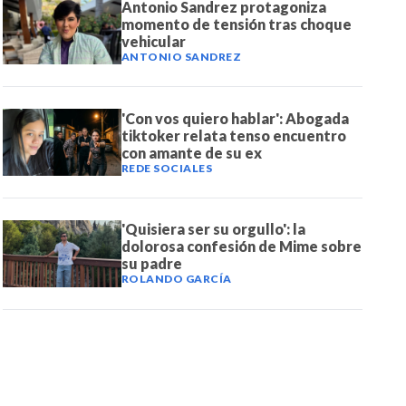
Antonio Sandrez protagoniza
momento de tensión tras choque
vehicular
ANTONIO SANDREZ
'Con vos quiero hablar': Abogada
tiktoker relata tenso encuentro
con amante de su ex
REDE SOCIALES
'Quisiera ser su orgullo': la
dolorosa confesión de Mime sobre
su padre
ROLANDO GARCÍA