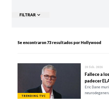
FILTRAR
Ordenar por:
MÁS RECIENTES
MENOS
Se encontraron
73
resultados por
Hollywood
Categorias:
NOTICIAS
S
20 feb. 2026
Fallece a lo
padecer EL
Eric Dane muri
neurodegenerat
TRENDING TVC