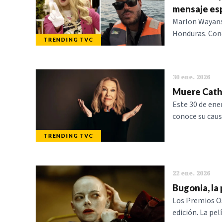
mensaje esp
Marlon Wayans
Honduras. Conoc
TRENDING TVC
30 ene. 2026
Muere Cathe
Este 30 de ener
conoce su causa
TRENDING TVC
22 ene. 2026
Bugonia, la
Los Premios Os
edición. La pe