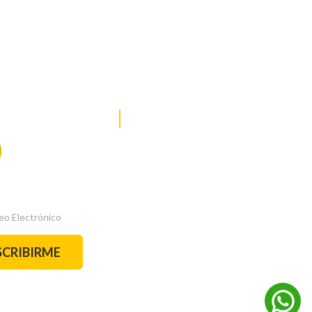
DE NOTICIAS
PAUTA CON NOSOTROS
Recibe las
mejores
historias
REDES SOCIALES
directamente a
tu correo.
¡Suscríbete YA!
SCRIBIRME