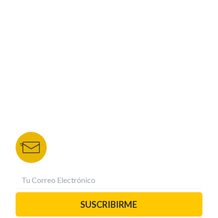
CORPORATIVO
NUESTROS PORTALES
TU NOTA
DEPORTES TVC
HRN
BOLETÍN DE NOTICIAS
Recibe las mejores historias directamente a tu
correo.
¡Suscríbete YA!
SUSCRIBIRME