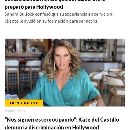
NOTICIAS
preparó para Hollywood
Sandra Bullock confesó que su experiencia en servicio al
cliente le ayudó en su formación para ser actriz.
SERIES
TRENDING TVC
9 may. 2025
“Nos siguen estereotipando”: Kate del Castillo
denuncia discriminación en Hollywood