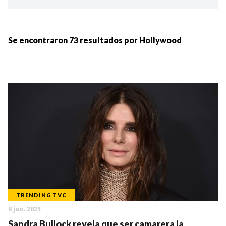
Ordenar por:
MÁS RECIENTES
Se encontraron
73
resultados por
Hollywood
MENOS RECIENTES
Periodo:
IR
TRENDING TVC
8 jun. 2025
Categorias:
Sandra Bullock revela que ser camarera la