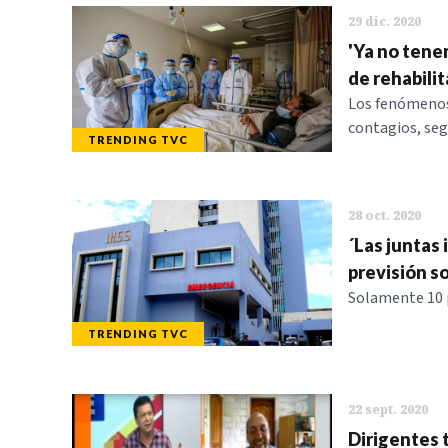
29 dic. 2020
'Ya no tene
de rehabilit
Los fenómenos
contagios, se
TRENDING TVC
28 oct. 2020
´Las juntas 
previsión s
Solamente 10 p
TRENDING TVC
22 sept. 2020
Dirigentes t