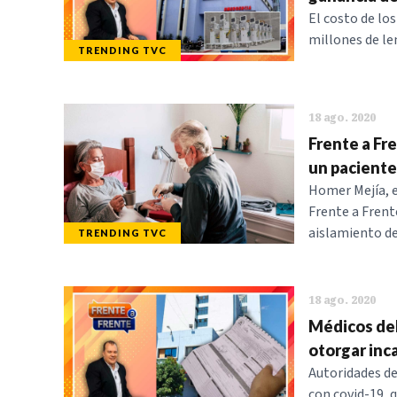
El costo de lo
millones de le
TRENDING TVC
18 ago. 2020
Frente a Fr
un paciente
Homer Mejía, e
Frente a Frent
aislamiento de
TRENDING TVC
18 ago. 2020
Médicos del
otorgar inc
Autoridades de
con covid-19, q