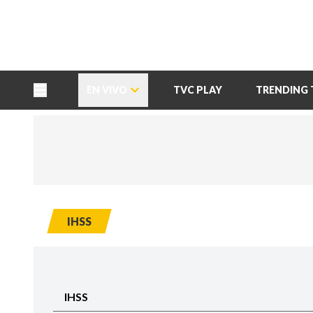
TU NOTA
DEPORTES TVC
HRN
EN VIVO
TVC PLAY
TRENDING 
IHSS