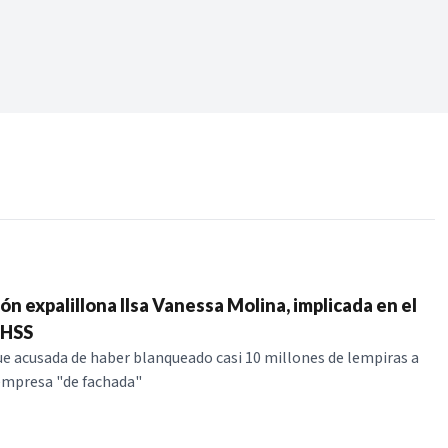
Periodo:
 RECIENTES
ERIES
ión expalillona Ilsa Vanessa Molina, implicada en el
IHSS
e acusada de haber blanqueado casi 10 millones de lempiras a
empresa "de fachada"