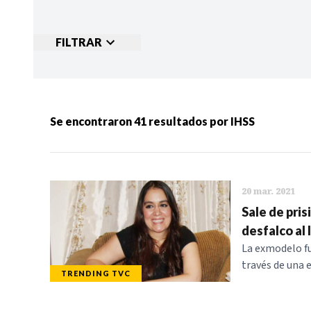
FILTRAR
Ordenar por:
MÁS RECIENTES
MENOS
Se encontraron
41
resultados por
IHSS
Categorias:
NOTICIAS
S
20 mar. 2021
Sale de pris
desfalco al 
La exmodelo fu
través de una 
TRENDING TVC