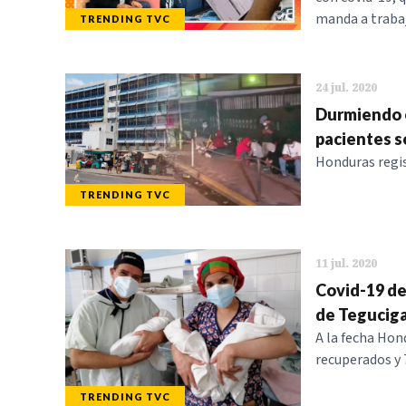
manda a trabaj
TRENDING TVC
24 jul. 2020
Durmiendo e
pacientes s
Honduras regis
TRENDING TVC
11 jul. 2020
Covid-19 dej
de Tegucig
A la fecha Hon
recuperados y 
TRENDING TVC