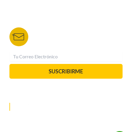
HRN
BOLETÍN DE NOTICIAS
Recibe las mejores historias directamente a tu
correo.
¡Suscríbete YA!
SUSCRIBIRME
PAUTA CON NOSOTROS
REDES SOCIALES