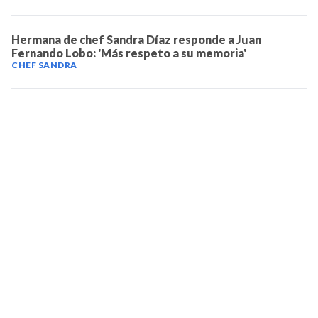
Hermana de chef Sandra Díaz responde a Juan
Fernando Lobo: 'Más respeto a su memoria'
CHEF SANDRA
TELEVICENTRO
Contáctanos
Mapa del sitio
Teléfono PBX: 2280-5514
Trabaja con nosotros
RSS
Términos y condiciones