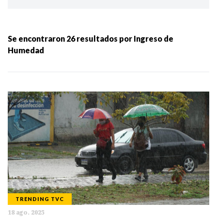
Ordenar por:
MÁS RECIENTES
Se encontraron
26
resultados por
Ingreso de
Humedad
MENOS RECIENTES
Periodo:
IR
TRENDING TVC
Categorias:
18 ago. 2025