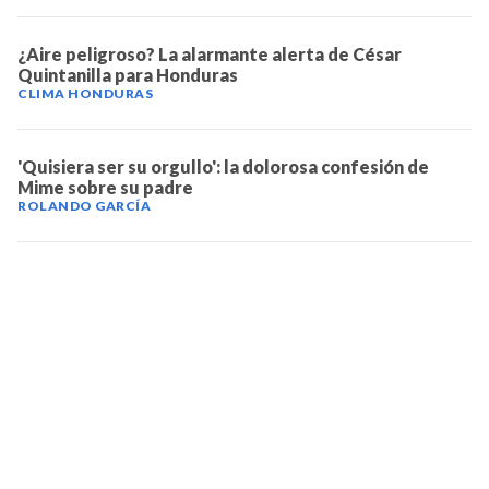
¿Aire peligroso? La alarmante alerta de César
Quintanilla para Honduras
CLIMA HONDURAS
'Quisiera ser su orgullo': la dolorosa confesión de
Mime sobre su padre
ROLANDO GARCÍA
TELEVICENTRO
Contáctanos
Mapa del sitio
Teléfono PBX: 2280-5514