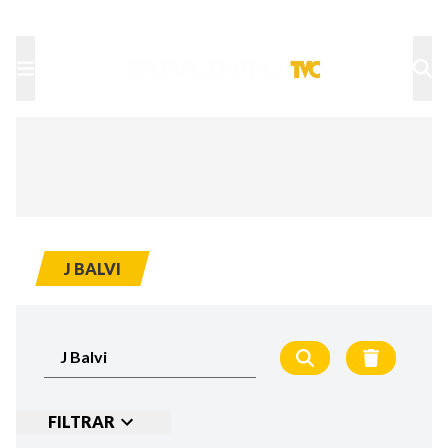
TU NOTA
DEPORTES TVC
HRN
J BALVI
FILTRAR