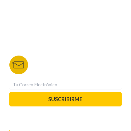
TU NOTA
DEPORTES TVC
HRN
BOLETÍN DE NOTICIAS
Recibe las mejores historias directamente a tu
correo.
¡Suscríbete YA!
SUSCRIBIRME
PAUTA CON NOSOTROS