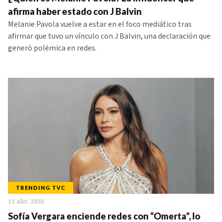
NOTICIAS
afirma haber estado con J Balvin
Melanie Pavola vuelve a estar en el foco mediático tras
afirmar que tuvo un vínculo con J Balvin, una declaración que
SERIES
generó polémica en redes.
TRENDING TVC
11 abr. 2026
Sofía Vergara enciende redes con “Omerta”, lo