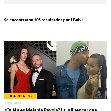
Ordenar por:
MÁS RECIENTES
Se encontraron
105
resultados por
J Balvi
MENOS RECIENTES
Periodo:
IR
TRENDING TVC
4 ago. 2026
Categorias:
¿Quién es Melanie Pavola? La influencer que