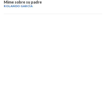
Mime sobre su padre
ROLANDO GARCÍA
TELEVICENTRO
Contáctanos
Mapa del sitio
Teléfono PBX: 2280-5514
Trabaja con nosotros
RSS
Términos y condiciones
Políticas de privacidad
SECCIONES