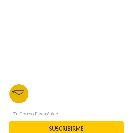
ESPECIALES
CORPORATIVO
NUESTROS PORTALES
TU NOTA
DEPORTES TVC
HRN
BOLETÍN DE NOTICIAS
Recibe las mejores historias directamente a tu
correo.
¡Suscríbete YA!
SUSCRIBIRME