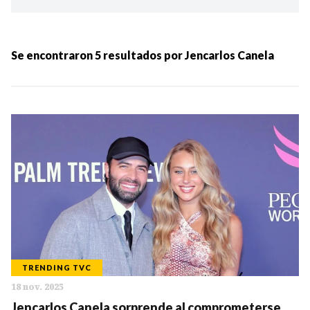
Ordenar por:
MÁS RECIENTES
Se encontraron
5
resultados por
Jencarlos Canela
MENOS RECIENTES
Periodo:
IR
TRENDING TVC
18 nov. 2025
Categorias:
Jencarlos Canela sorprende al comprometerse