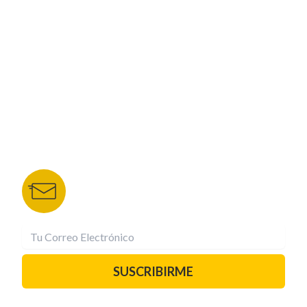
CORPORATIVO
NUESTROS PORTALES
TU NOTA
DEPORTES TVC
HRN
BOLETÍN DE NOTICIAS
Recibe las mejores historias directamente a tu
correo.
¡Suscríbete YA!
SUSCRIBIRME