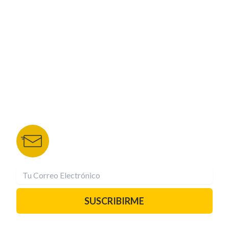
NUESTROS PORTALES
TU NOTA
DEPORTES TVC
HRN
BOLETÍN DE NOTICIAS
Recibe las mejores historias directamente a tu
correo.
¡Suscríbete YA!
SUSCRIBIRME