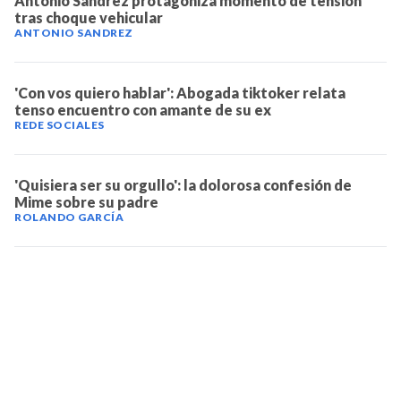
Antonio Sandrez protagoniza momento de tensión
tras choque vehicular
ANTONIO SANDREZ
'Con vos quiero hablar': Abogada tiktoker relata
tenso encuentro con amante de su ex
REDE SOCIALES
'Quisiera ser su orgullo': la dolorosa confesión de
Mime sobre su padre
ROLANDO GARCÍA
TELEVICENTRO
Contáctanos
Mapa del sitio