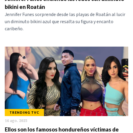
NOTICIAS
bikini en Roatán
Jennifer Funes sorprende desde las playas de Roatán al lucir
un diminuto bikini azul que resalta su figura y encanto
SERIES
caribeño.
TRENDING TVC
16 ago. 2025
Ellos son los famosos hondureños víctimas de