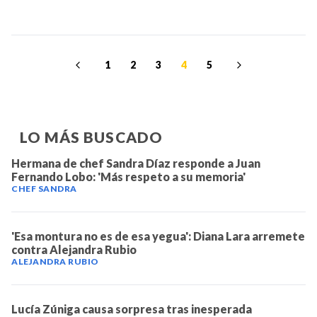
1
2
3
4
5
LO MÁS BUSCADO
Hermana de chef Sandra Díaz responde a Juan
Fernando Lobo: 'Más respeto a su memoria'
CHEF SANDRA
'Esa montura no es de esa yegua': Diana Lara arremete
contra Alejandra Rubio
ALEJANDRA RUBIO
Lucía Zúniga causa sorpresa tras inesperada