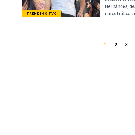
Hernández, des
narcotráfico e
TRENDING TVC
1
2
3
TELEVICENTRO
SECCIONES
Contáctanos
TVC PLAY
Mapa del sitio
TRENDING TVC
Teléfono PBX: 2280-
NOTICIAS
5514
DEPORTES
Trabaja con nosotros
PROGRAMACIÓ