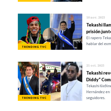
10 nov. 2025
Tekashi lla
prisión jun
El rapero Teka
hablar del ex
TRENDING TVC
21 oct. 2025
Tekashi rev
Diddy” Com
Tekashi 6ix9in
Hernández en E
seguidores.
TRENDING TVC