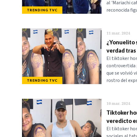
al 'Mariachi c
reconocida fig
TRENDING TVC
11 mar. 2024
¿Yonuelito 
verdad tras
El tiktoker ho
controvertida 
que se volvió 
rostro del exp
TRENDING TVC
10 mar. 2024
Tiktoker ho
veredicto e
El tiktoker ho
sociales al ta