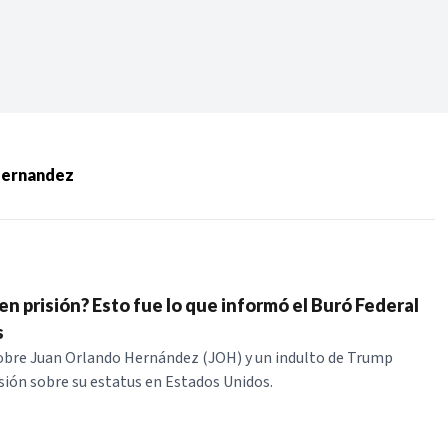
Periodo:
 RECIENTES
Hernandez
ERIES
n prisión? Esto fue lo que informó el Buró Federal
s
obre Juan Orlando Hernández (JOH) y un indulto de Trump
ión sobre su estatus en Estados Unidos.