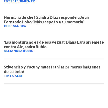
ENTRETENIMIENTO
Hermana de chef Sandra Díaz responde a Juan
Fernando Lobo: 'Más respeto a su memoria'
CHEF SANDRA
'Esa montura no es de esa yegua': Diana Lara arremete
contra Alejandra Rubio
ALEJANDRA RUBIO
Stivencito y Yacuny muestran las primeras imágenes
de su bebé
TIKTOKERS
TELEVICENTRO