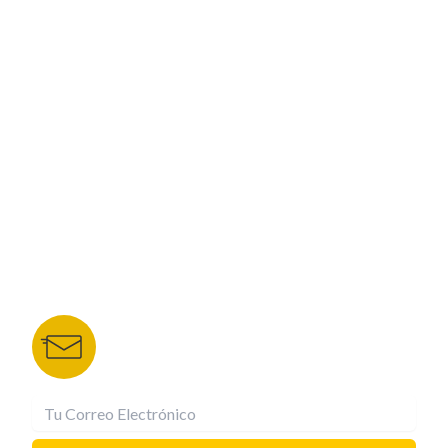
PROGRAMACIÓN
ESPECIALES
CORPORATIVO
NUESTROS PORTALES
TU NOTA
DEPORTES TVC
HRN
BOLETÍN DE NOTICIAS
Recibe las mejores historias directamente a tu
correo.
¡Suscríbete YA!