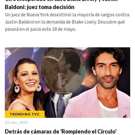
NOTICIAS
Baldoni: juez toma decisión
Un juez de Nueva York desestimó la mayoría de cargos contra
Justin Baldoni en la demanda de Blake Lively. Descubre qué
SERIES
pasará en el juicio este 18 de mayo.
TRENDING TVC
22 ene. 2025
Detrás de cámaras de ‘Rompiendo el Círculo’