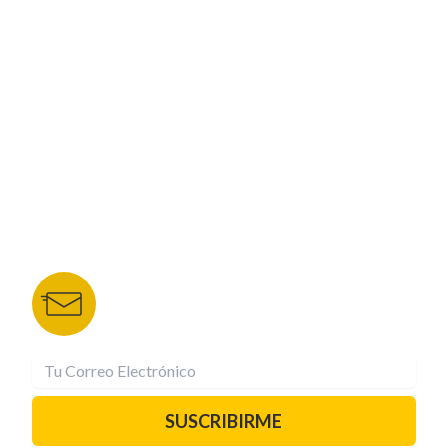
CORPORATIVO
NUESTROS PORTALES
TU NOTA
DEPORTES TVC
HRN
BOLETÍN DE NOTICIAS
Recibe las mejores historias directamente a tu
correo.
¡Suscríbete YA!
SUSCRIBIRME