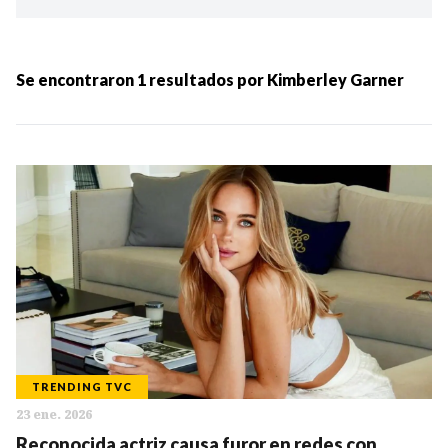
Ordenar por:
MÁS RECIENTES
Se encontraron
1
resultados por
Kimberley Garner
MENOS RECIENTES
Periodo:
IR
TRENDING TVC
23 ene. 2026
Categorias:
Reconocida actriz causa furor en redes con