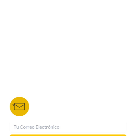
PROGRAMACIÓN
ESPECIALES
CORPORATIVO
NUESTROS PORTALES
TU NOTA
DEPORTES TVC
HRN
BOLETÍN DE NOTICIAS
Recibe las mejores historias directamente a tu
correo.
¡Suscríbete YA!