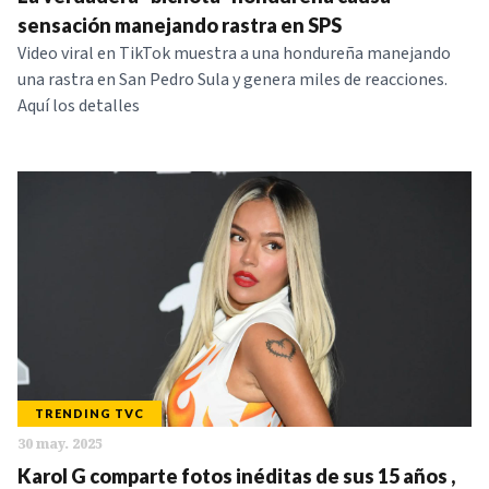
NOTICIAS
sensación manejando rastra en SPS
Video viral en TikTok muestra a una hondureña manejando
una rastra en San Pedro Sula y genera miles de reacciones.
SERIES
Aquí los detalles
TRENDING TVC
30 may. 2025
Karol G comparte fotos inéditas de sus 15 años ,