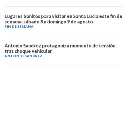
Lugares bonitos para visitar en Santa Lucía este fin de
semana: sábado 8 y domingo 9 de agosto
FIN DE SEMANA
Antonio Sandrez protagoniza momento de tensión
tras choque vehicular
ANTONIO SANDREZ
TELEVICENTRO
Contáctanos
Mapa del sitio
Teléfono PBX: 2280-5514