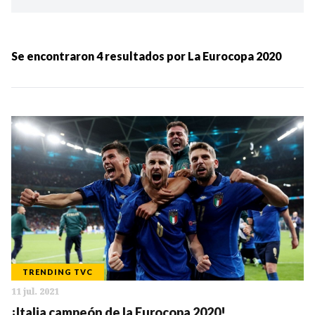
Ordenar por:
MÁS RECIENTES
Se encontraron
4
resultados por
La Eurocopa 2020
MENOS RECIENTES
Periodo:
IR
TRENDING TVC
11 jul. 2021
Categorias:
¡Italia campeón de la Eurocopa 2020!