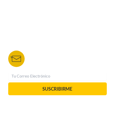
NUESTROS PORTALES
TU NOTA
DEPORTES TVC
HRN
BOLETÍN DE NOTICIAS
Recibe las mejores historias directamente a tu
correo.
¡Suscríbete YA!
SUSCRIBIRME
PAUTA CON NOSOTROS