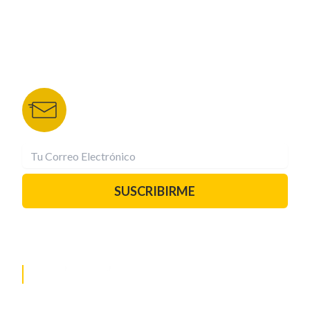
DEPORTES TVC
HRN
BOLETÍN DE NOTICIAS
Recibe las mejores historias directamente a tu
correo.
¡Suscríbete YA!
SUSCRIBIRME
PAUTA CON NOSOTROS