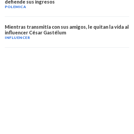
defiende sus ingresos
POLEMICA
Mientras transmitía con sus amigos, le quitan la vida al
influencer César Gastélum
INFLUENCER
TELEVICENTRO
Contáctanos
Mapa del sitio
Teléfono PBX: 2280-5514
Trabaja con nosotros
RSS