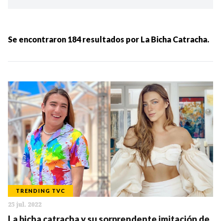
Ordenar por:
MÁS RECIENTES
Se encontraron
184
resultados por
La Bicha Catracha.
MENOS RECIENTES
Periodo:
IR
TRENDING TVC
25 jul. 2022
Categorias:
La bicha catracha y su sorprendente imitación de