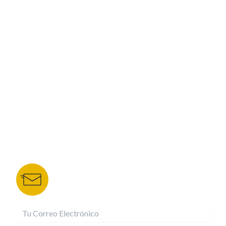
PROGRAMACIÓN
ESPECIALES
CORPORATIVO
NUESTROS PORTALES
TU NOTA
DEPORTES TVC
HRN
BOLETÍN DE NOTICIAS
Recibe las mejores historias directamente a tu
correo.
¡Suscríbete YA!