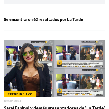
Ordenar por:
MÁS RECIENTES
Se encontraron
62
resultados por
La Tarde
MENOS RECIENTES
Periodo:
IR
TRENDING TVC
8 mar. 2024
Categorias:
Saraí Espinal y demás presentadores de 'La Tarde'