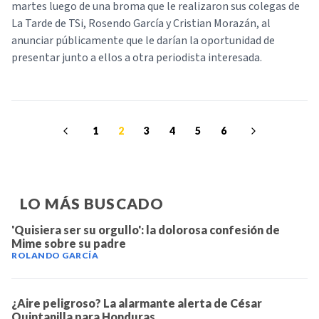
martes luego de una broma que le realizaron sus colegas de
La Tarde de TSi, Rosendo García y Cristian Morazán, al
anunciar públicamente que le darían la oportunidad de
presentar junto a ellos a otra periodista interesada.
1
2
3
4
5
6
LO MÁS BUSCADO
'Quisiera ser su orgullo': la dolorosa confesión de
Mime sobre su padre
ROLANDO GARCÍA
¿Aire peligroso? La alarmante alerta de César
Quintanilla para Honduras