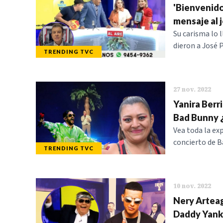
'Bienvenido
mensaje al j
Su carisma lo 
dieron a José 
TRENDING TVC
27 nov. 2022
Yanira Berri
Bad Bunny 
Vea toda la exp
concierto de B
TRENDING TVC
10 nov. 2022
Nery Arteag
Daddy Yan