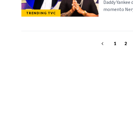
Daddy Yankee d
momento Nery 
TRENDING TVC
1
2
TELEVICENTRO
SECCIONES
Contáctanos
TVC PLAY
Mapa del sitio
TRENDING TVC
Teléfono PBX: 2280-
NOTICIAS
5514
DEPORTES
Trabaja con nosotros
PROGRAMACIÓ