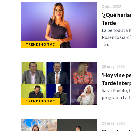
2 jun. 2023
‘¿Qué harían
Tarde
La periodista 
Rosendo García
TSi.
TRENDING TVC
26 may. 2023
'Hoy vine pe
Tarde inter
Saraí Pueblo, 
programa La Ta
TRENDING TVC
25 may. 2023