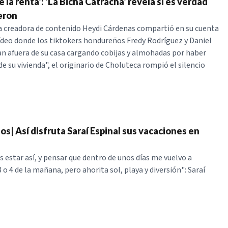
 la renta': 'La Bicha Catracha' revela si es verdad
eron
a creadora de contenido Heydi Cárdenas compartió en su cuenta
ídeo donde los tiktokers hondureños Fredy Rodríguez y Daniel
n afuera de su casa cargando cobijas y almohadas por haber
de su vivienda", el originario de Choluteca rompió el silencio
os| Así disfruta Saraí Espinal sus vacaciones en
s estar así, y pensar que dentro de unos días me vuelvo a
3 o 4 de la mañana, pero ahorita sol, playa y diversión": Saraí