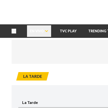
TU NOTA
DEPORTES TVC
HRN
EN VIVO
TVC PLAY
TRENDING 
LA TARDE