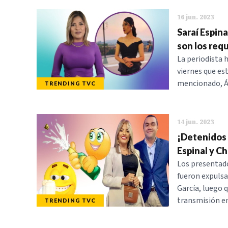
16 jun. 2023
Saraí Espina
son los requ
La periodista 
viernes que es
mencionado, Án
TRENDING TVC
14 jun. 2023
¡Detenidos '
Espinal y C
Los presentado
fueron expulsa
García, luego 
transmisión en
TRENDING TVC