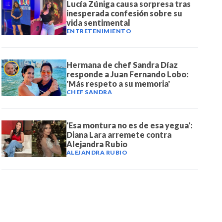
Lucía Zúniga causa sorpresa tras
inesperada confesión sobre su
vida sentimental
ENTRETENIMIENTO
Hermana de chef Sandra Díaz
responde a Juan Fernando Lobo:
'Más respeto a su memoria'
CHEF SANDRA
'Esa montura no es de esa yegua':
Diana Lara arremete contra
Alejandra Rubio
ALEJANDRA RUBIO