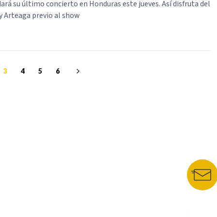
ará su último concierto en Honduras este jueves. Así disfruta del
Arteaga previo al show
3
4
5
6
NUESTROS PORTALES
BOLETÍN 
TU NOTA
DEPORTES TVC
HRN
N