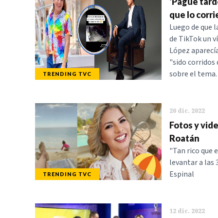
'Pagué tarde
que lo corri
Luego de que l
de TikTok un v
López aparecía
"sido corridos 
sobre el tema.
TRENDING TVC
20 dic. 2022
Fotos y vide
Roatán
"Tan rico que e
levantar a las 
Espinal
TRENDING TVC
12 dic. 2022