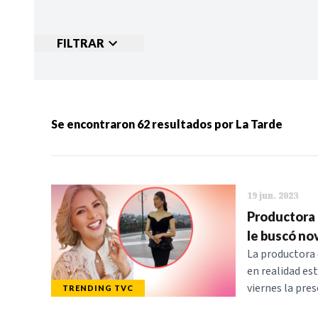
FILTRAR
Ordenar por:
MÁS RECIENTES
MENOS
Se encontraron
62
resultados por
La Tarde
Categorias:
NOTICIAS
S
19 jun. 2023
Productora d
le buscó nov
La productora 
en realidad es
viernes la pre
TRENDING TVC