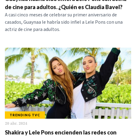
NOTICIAS
de cine para adultos. ¿Quién es Claudia Bavel?
A casi cinco meses de celebrar su primer aniversario de
casados, Guaynaa le habría sido infiel a Lele Pons con una
SERIES
actriz de cine para adultos.
TRENDING TVC
20 abr. 2024
Shakira y Lele Pons encienden las redes con