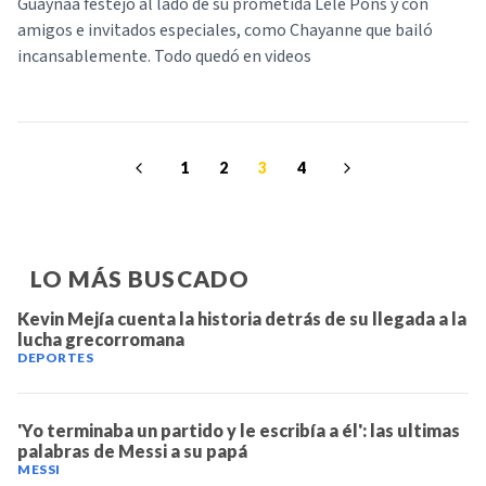
Guaynaa festejó al lado de su prometida Lele Pons y con
amigos e invitados especiales, como Chayanne que bailó
incansablemente. Todo quedó en videos
1
2
3
4
LO MÁS BUSCADO
Kevin Mejía cuenta la historia detrás de su llegada a la
lucha grecorromana
DEPORTES
'Yo terminaba un partido y le escribía a él': las ultimas
palabras de Messi a su papá
MESSI