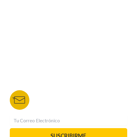
ESPECIALES
CORPORATIVO
NUESTROS PORTALES
TU NOTA
DEPORTES TVC
HRN
BOLETÍN DE NOTICIAS
Recibe las mejores historias directamente a tu
correo.
¡Suscríbete YA!
SUSCRIBIRME