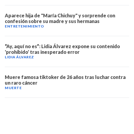
Aparece hija de "María Chichuy" y sorprende con
confesión sobre su madre y sus hermanas
ENTRETENIMIENTO
“Ay, aquí no es”: Lidia Álvarez expone su contenido
'prohibido' tras inesperado error
LIDIA ÁLVAREZ
Muere famosa tiktoker de 26 años tras luchar contra
un raro cáncer
MUERTE
TELEVICENTRO