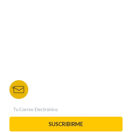
CORPORATIVO
NUESTROS PORTALES
TU NOTA
DEPORTES TVC
HRN
BOLETÍN DE NOTICIAS
Recibe las mejores historias directamente a tu
correo.
¡Suscríbete YA!
SUSCRIBIRME