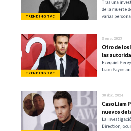
Tras una inves
de la muerte d
varias persona
TRENDING TVC
8 ene. 2025
Otro de los
las autorid
Ezequiel Perey
Liam Payne ant
TRENDING TVC
30 dic. 2024
Caso Liam P
nuevos deta
La investigaci
Direction, ocu