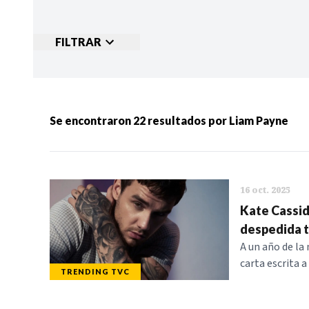
FILTRAR
Ordenar por:
MÁS RECIENTES
MENOS
Se encontraron
22
resultados por
Liam Payne
Categorias:
NOTICIAS
S
16 oct. 2025
Kate Cassid
despedida t
A un año de la
carta escrita 
TRENDING TVC