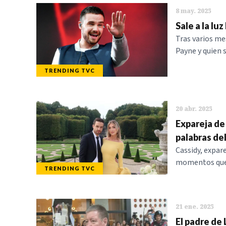
8 may. 2025
Sale a la lu
Tras varios me
Payne y quien s
TRENDING TVC
20 abr. 2025
Expareja de
palabras de
Cassidy, expar
momentos que v
TRENDING TVC
21 ene. 2025
El padre de