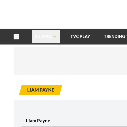
TU NOTA
DEPORTES TVC
HRN
EN VIVO
TVC PLAY
TRENDING 
LIAM PAYNE