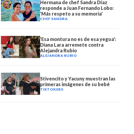
Hermana de chef Sandra Díaz
responde a Juan Fernando Lobo:
'Más respeto a su memoria'
CHEF SANDRA
'Esa montura no es de esa yegua':
Diana Lara arremete contra
Alejandra Rubio
ALEJANDRA RUBIO
Stivencito y Yacuny muestran las
primeras imágenes de su bebé
TIKTOKERS