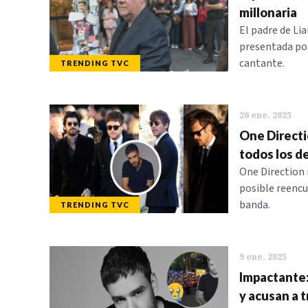
millonaria
El padre de Li
presentada por
cantante.
TRENDING TVC
20 ene. 2025
One Directi
todos los d
One Direction 
posible reencu
banda.
TRENDING TVC
9 ene. 2025
Impactante:
y acusan a 