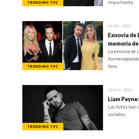
importante.
TRENDING TVC
10 dic. 2024
Exnovia de
memoria del
La exnovia de 
homenajeando 
fans.
TRENDING TVC
24 nov. 2024
Liam Payne:
Las fotos han i
sociales.
TRENDING TVC