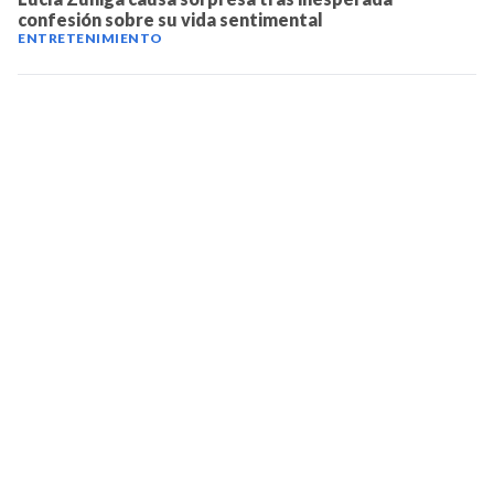
confesión sobre su vida sentimental
ENTRETENIMIENTO
TELEVICENTRO
Contáctanos
Mapa del sitio
Teléfono PBX: 2280-5514
Trabaja con nosotros
RSS
Términos y condiciones
Políticas de privacidad