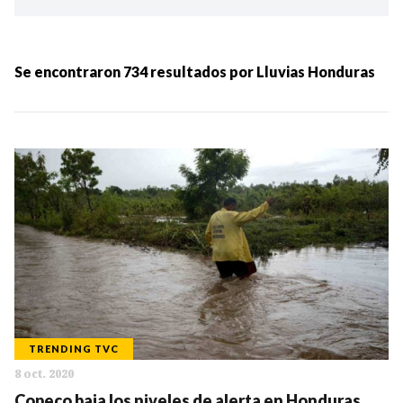
Ordenar por:
MÁS RECIENTES
Se encontraron
734
resultados por
Lluvias Honduras
MENOS RECIENTES
Periodo:
IR
TRENDING TVC
8 oct. 2020
Categorias:
Copeco baja los niveles de alerta en Honduras,