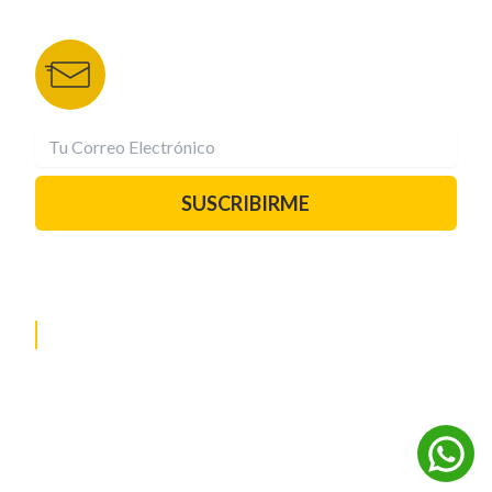
BOLETÍN DE NOTICIAS
Recibe las mejores historias directamente a tu
correo.
¡Suscríbete YA!
SUSCRIBIRME
PAUTA CON NOSOTROS
REDES SOCIALES