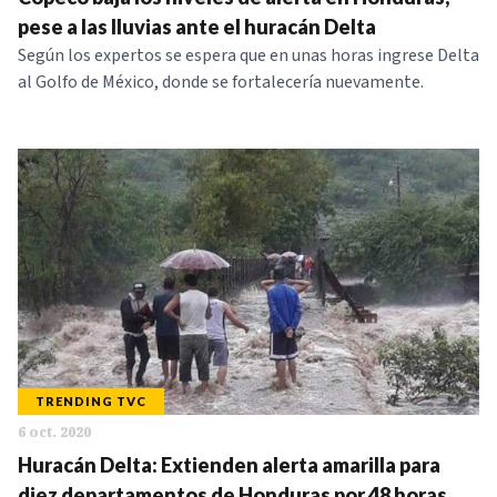
NOTICIAS
pese a las lluvias ante el huracán Delta
Según los expertos se espera que en unas horas ingrese Delta
al Golfo de México, donde se fortalecería nuevamente.
SERIES
TRENDING TVC
6 oct. 2020
Huracán Delta: Extienden alerta amarilla para
diez departamentos de Honduras por 48 horas