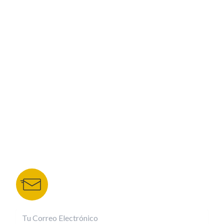
PROGRAMACIÓN
ESPECIALES
CORPORATIVO
NUESTROS PORTALES
TU NOTA
DEPORTES TVC
HRN
BOLETÍN DE NOTICIAS
Recibe las mejores historias directamente a tu
correo.
¡Suscríbete YA!