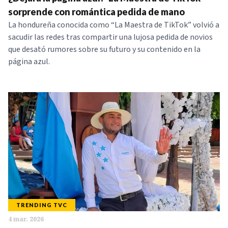
NOTICIAS
sorprende con romántica pedida de mano
La hondureña conocida como “La Maestra de TikTok” volvió a
sacudir las redes tras compartir una lujosa pedida de novios
SERIES
que desató rumores sobre su futuro y su contenido en la
página azul.
TRENDING TVC
4 mar. 2026