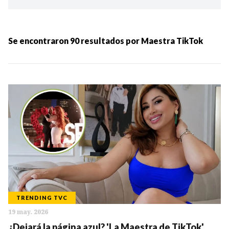
Ordenar por:
MÁS RECIENTES
Se encontraron
90
resultados por
Maestra TikTok
MENOS RECIENTES
Periodo:
IR
TRENDING TVC
19 may. 2026
Categorias:
¿Dejará la página azul? 'La Maestra de TikTok'