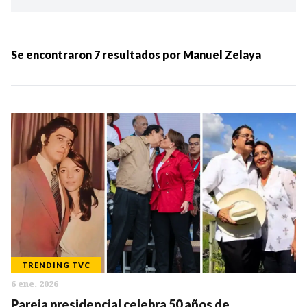
Ordenar por:
MÁS RECIENTES
Se encontraron
7
resultados por
Manuel Zelaya
MENOS RECIENTES
Periodo:
IR
TRENDING TVC
6 ene. 2026
Categorias:
Pareja presidencial celebra 50 años de