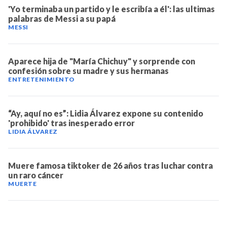
'Yo terminaba un partido y le escribía a él': las ultimas
palabras de Messi a su papá
MESSI
Aparece hija de "María Chichuy" y sorprende con
confesión sobre su madre y sus hermanas
ENTRETENIMIENTO
“Ay, aquí no es”: Lidia Álvarez expone su contenido
'prohibido' tras inesperado error
LIDIA ÁLVAREZ
Muere famosa tiktoker de 26 años tras luchar contra
un raro cáncer
MUERTE