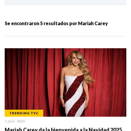
Ordenar por:
MÁS RECIENTES
Se encontraron
5
resultados por
Mariah Carey
MENOS RECIENTES
Periodo:
IR
TRENDING TVC
1 nov. 2025
Categorias:
Mariah Carey da la bienvenida a la Navidad 2025