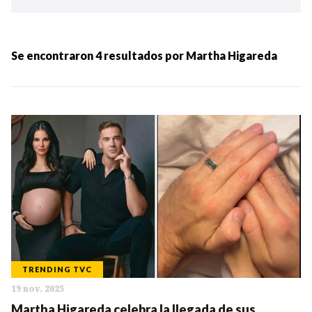
Ordenar por:
MÁS RECIENTES
Se encontraron
4
resultados por
Martha Higareda
MENOS RECIENTES
Periodo:
IR
TRENDING TVC
19 nov. 2025
Categorias:
Martha Higareda celebra la llegada de sus