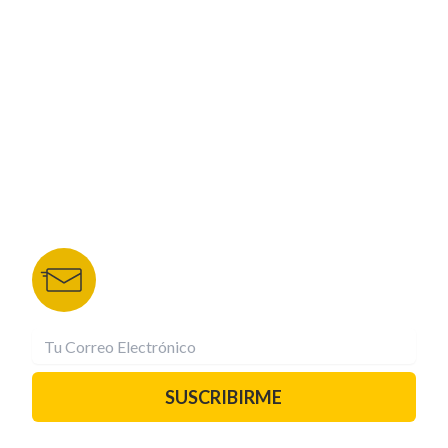
CORPORATIVO
NUESTROS PORTALES
TU NOTA
DEPORTES TVC
HRN
BOLETÍN DE NOTICIAS
Recibe las mejores historias directamente a tu
correo.
¡Suscríbete YA!
SUSCRIBIRME