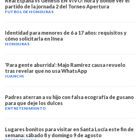
Real España vs Génesis EN VIVO: hora y dónde ver el
partido de la jornada 2 del Torneo Apertura
FUTBOL DE HONDURAS
Identidad para menores de 6 a 17 años: requisitos y
cómo solicitarla en línea
HONDURAS
'Para gente aburrida': Majo Ramírez causa revuelo
tras revelar que no usa WhatsApp
JUANCHI
Padres aterran a su hijo con falsa ecografía de gusano
para que deje los dulces
ENTRETENIMIENTO
Lugares bonitos para visitar en Santa Lucía este fin de
semana: sábado 8 y domingo 9 de agosto