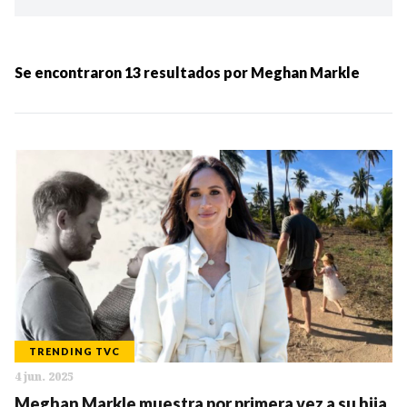
Ordenar por:
MÁS RECIENTES
Se encontraron
13
resultados por
Meghan Markle
MENOS RECIENTES
Periodo:
IR
TRENDING TVC
4 jun. 2025
Categorias:
Meghan Markle muestra por primera vez a su hija