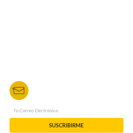
CORPORATIVO
NUESTROS PORTALES
TU NOTA
DEPORTES TVC
HRN
BOLETÍN DE NOTICIAS
Recibe las mejores historias directamente a tu
correo.
¡Suscríbete YA!
SUSCRIBIRME