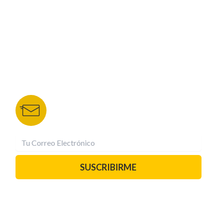
NUESTROS PORTALES
TU NOTA
DEPORTES TVC
HRN
BOLETÍN DE NOTICIAS
Recibe las mejores historias directamente a tu
correo.
¡Suscríbete YA!
SUSCRIBIRME
PAUTA CON NOSOTROS