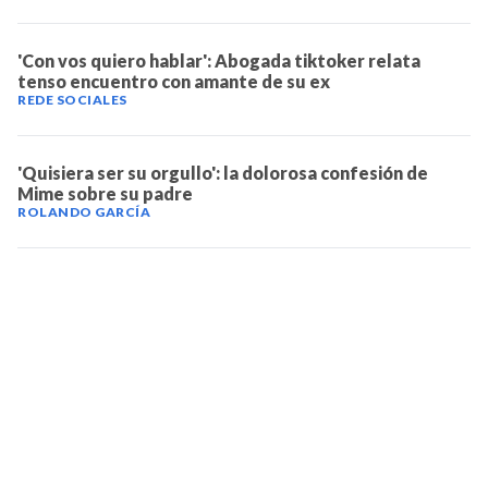
'Con vos quiero hablar': Abogada tiktoker relata
tenso encuentro con amante de su ex
REDE SOCIALES
'Quisiera ser su orgullo': la dolorosa confesión de
Mime sobre su padre
ROLANDO GARCÍA
TELEVICENTRO
Contáctanos
Mapa del sitio
Teléfono PBX: 2280-5514