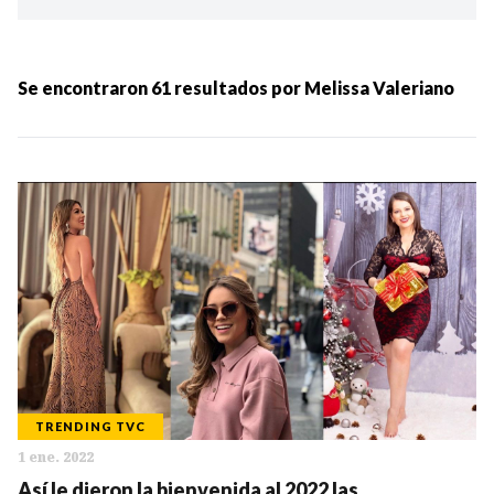
Ordenar por:
MÁS RECIENTES
Se encontraron
61
resultados por
Melissa Valeriano
MENOS RECIENTES
Periodo:
IR
TRENDING TVC
1 ene. 2022
Categorias:
Así le dieron la bienvenida al 2022 las