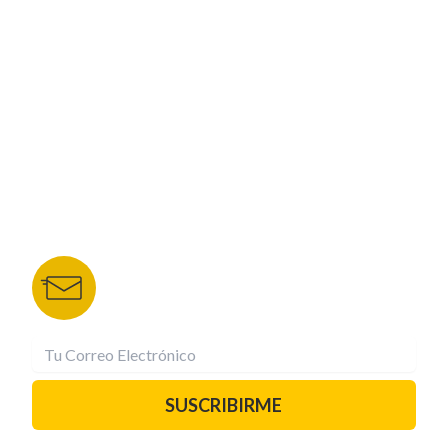
CORPORATIVO
NUESTROS PORTALES
TU NOTA
DEPORTES TVC
HRN
BOLETÍN DE NOTICIAS
Recibe las mejores historias directamente a tu
correo.
¡Suscríbete YA!
SUSCRIBIRME