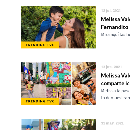
18 jul. 2021
Melissa Val
Fernandito
Mira aquí las 
TRENDING TVC
13 jun. 2021
Melissa Val
comparte ic
Melissa la pas
lo demuestran
TRENDING TVC
31 may. 2021