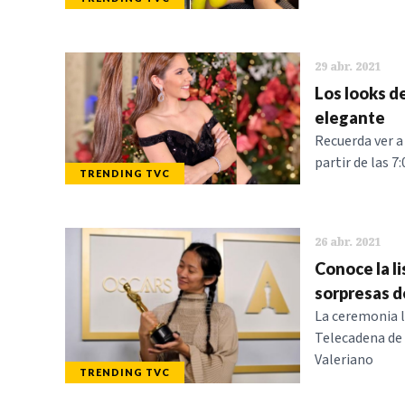
29 abr. 2021
Los looks d
elegante
Recuerda ver a
partir de las 7
TRENDING TVC
26 abr. 2021
Conoce la li
sorpresas d
La ceremonia l
Telecadena de 
Valeriano
TRENDING TVC