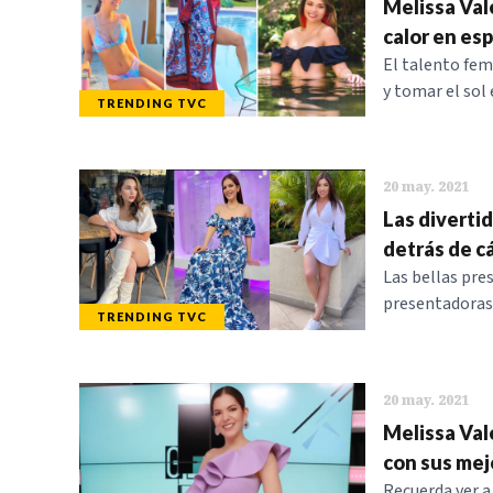
Melissa Vale
calor en esp
El talento fem
y tomar el sol
TRENDING TVC
20 may. 2021
Las diverti
detrás de c
Las bellas pre
presentadoras
TRENDING TVC
20 may. 2021
Melissa Val
con sus mej
Recuerda ver a 