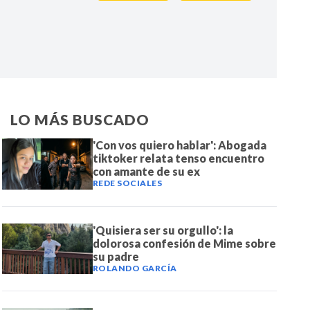
IR
LO MÁS BUSCADO
'Con vos quiero hablar': Abogada
tiktoker relata tenso encuentro
con amante de su ex
REDE SOCIALES
'Quisiera ser su orgullo': la
dolorosa confesión de Mime sobre
su padre
ROLANDO GARCÍA