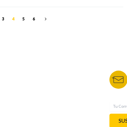
3
4
5
6
NUESTROS PORTALES
BOLETÍN 
TU NOTA
DEPORTES TVC
HRN
N
SU