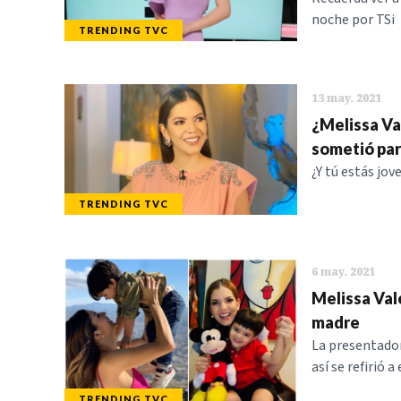
noche por TSi
TRENDING TVC
13 may. 2021
¿Melissa Val
sometió par
¿Y tú estás jov
TRENDING TVC
6 may. 2021
Melissa Val
madre
La presentador
así se refirió a
TRENDING TVC