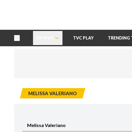
TU NOTA
DEPORTES TVC
HRN
EN VIVO
TVC PLAY
TRENDING 
MELISSA VALERIANO