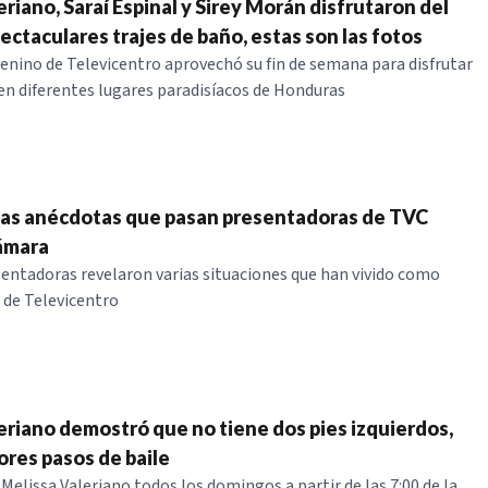
riano, Saraí Espinal y Sirey Morán disfrutaron del
ectaculares trajes de baño, estas son las fotos
enino de Televicentro aprovechó su fin de semana para disfrutar
 en diferentes lugares paradisíacos de Honduras
das anécdotas que pasan presentadoras de TVC
ámara
sentadoras revelaron varias situaciones que han vivido como
 de Televicentro
eriano demostró que no tiene dos pies izquierdos,
ores pasos de baile
Melissa Valeriano todos los domingos a partir de las 7:00 de la