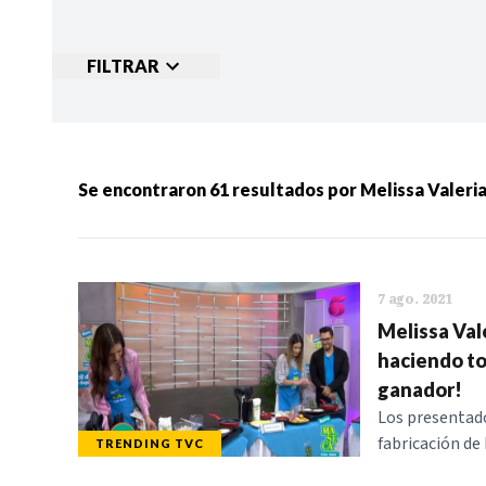
FILTRAR
Ordenar por:
MÁS RECIENTES
MENOS
Se encontraron
61
resultados por
Melissa Valeri
Categorias:
NOTICIAS
S
7 ago. 2021
Melissa Val
haciendo tor
ganador!
Los presentado
fabricación de 
TRENDING TVC