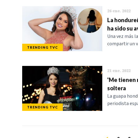
26 ene. 2022
La hondureñ
ha sido su 
Una vez más la
compartir un v
TRENDING TVC
21 ene. 2022
'Me tienen m
soltera
La guapa hondu
periodista esp
TRENDING TVC