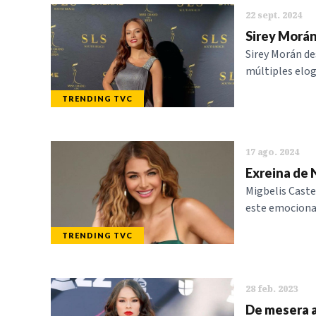
22 sept. 2024
Sirey Morán 
Sirey Morán de
múltiples elog
TRENDING TVC
17 ago. 2024
Exreina de 
Migbelis Caste
este emociona
TRENDING TVC
28 feb. 2023
De mesera a 