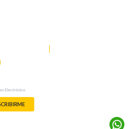
DE NOTICIAS
PAUTA CON NOSOTROS
Recibe las
mejores
historias
REDES SOCIALES
directamente a
tu correo.
¡Suscríbete YA!
SCRIBIRME