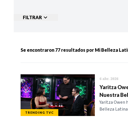
FILTRAR
Ordenar por:
MÁS RECIENTES
MENOS
Se encontraron
77
resultados por
Mi Belleza Lat
Categorias:
NOTICIAS
S
6 abr. 2026
Yaritza Owe
Nuestra Bel
Yaritza Owen h
Belleza Latina 
TRENDING TVC