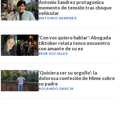
Antonio Sandrez protagoniza
momento de tensión tras choque
vehicular
ANTONIO SANDREZ
'Con vos quiero hablar': Abogada
tiktoker relata tenso encuentro
con amante de su ex
REDE SOCIALES
'Quisiera ser su orgullo': la
dolorosa confesión de Mime sobre
su padre
ROLANDO GARCÍA