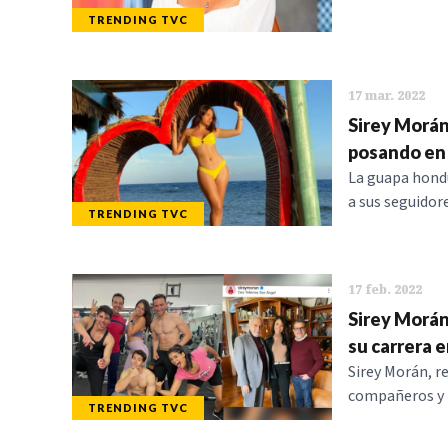
TRENDING TVC
17 mar. 2022
Sirey Morán
posando en 
La guapa hondu
a sus seguidore
TRENDING TVC
17 feb. 2022
Sirey Morán 
su carrera e
Sirey Morán, r
compañeros y m
TRENDING TVC