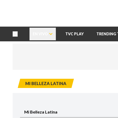
TU NOTA
DEPORTES TVC
HRN
EN VIVO
TVC PLAY
TRENDING 
MI BELLEZA LATINA