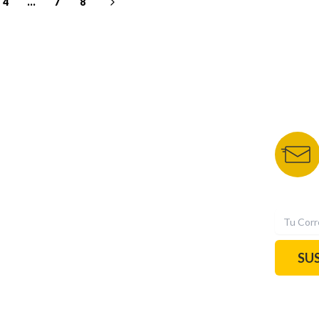
4
...
7
8
NUESTROS PORTALES
BOLETÍN 
TU NOTA
DEPORTES TVC
HRN
N
SU