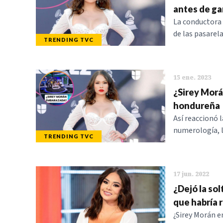
antes de g
La conductora 
de las pasarela
TRENDING TVC
15 ene. 2023
¿Sirey Morá
hondureña
Así reaccionó l
numerología, la
TRENDING TVC
17 jun. 2022
¿Dejó la so
que habría 
¿Sirey Morán e