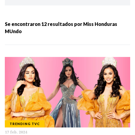
Ordenar por:
MÁS RECIENTES
Se encontraron
12
resultados por
Miss Honduras
MUndo
MENOS RECIENTES
Periodo:
IR
TRENDING TVC
Categorias:
17 feb. 2024