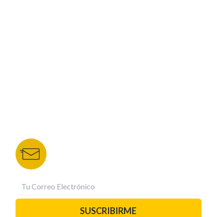
ESPECIALES
CORPORATIVO
NUESTROS PORTALES
TU NOTA
DEPORTES TVC
HRN
BOLETÍN DE NOTICIAS
Recibe las mejores historias directamente a tu
correo.
¡Suscríbete YA!
SUSCRIBIRME