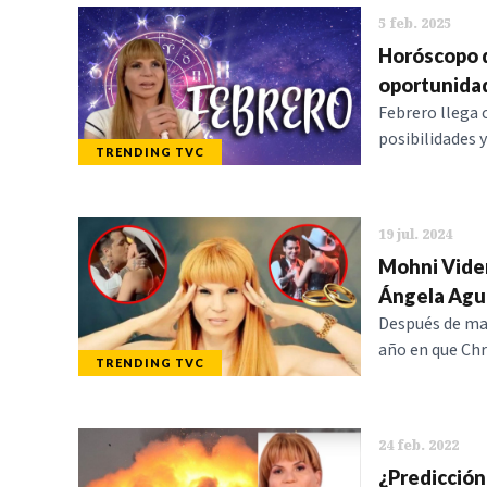
5 feb. 2025
Horóscopo d
oportunidad
Febrero llega 
posibilidades y
TRENDING TVC
19 jul. 2024
Mohni Viden
Ángela Agui
Después de man
año en que Chr
TRENDING TVC
24 feb. 2022
¿Predicción