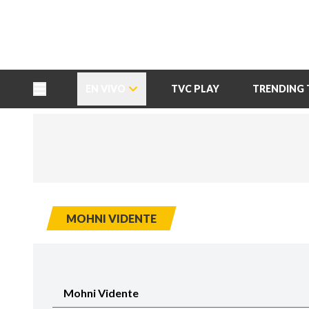
TU NOTA
DEPORTES TVC
HRN
EN VIVO
TVC PLAY
TRENDING 
MOHNI VIDENTE