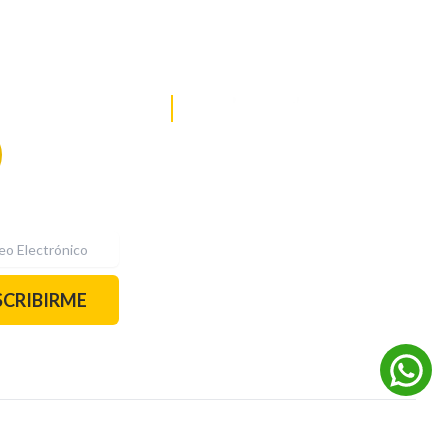
DE NOTICIAS
PAUTA CON NOSOTROS
Recibe las
mejores
historias
REDES SOCIALES
directamente a
tu correo.
¡Suscríbete YA!
SCRIBIRME