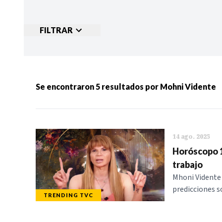
FILTRAR
Ordenar por:
MÁS RECIENTES
MENOS
Se encontraron
5
resultados por
Mohni Vidente
Categorias:
NOTICIAS
S
14 ago. 2025
Horóscopo 1
trabajo
Mhoni Vidente 
predicciones s
TRENDING TVC