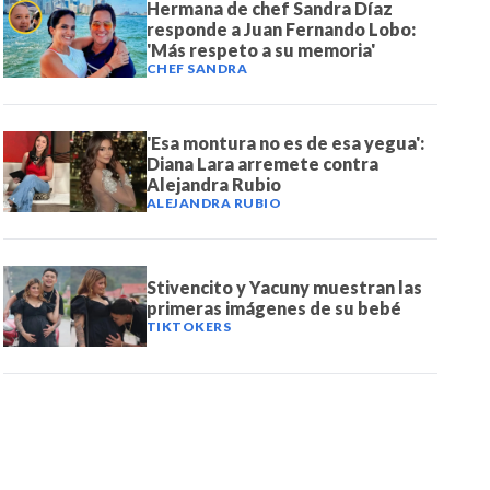
Hermana de chef Sandra Díaz
responde a Juan Fernando Lobo:
'Más respeto a su memoria'
CHEF SANDRA
'Esa montura no es de esa yegua':
Diana Lara arremete contra
Alejandra Rubio
ALEJANDRA RUBIO
Stivencito y Yacuny muestran las
primeras imágenes de su bebé
TIKTOKERS