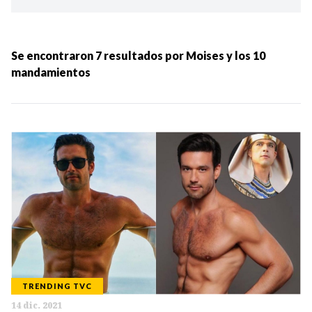
Ordenar por:
MÁS RECIENTES
Se encontraron
7
resultados por
Moises y los 10
mandamientos
MENOS RECIENTES
Periodo:
IR
TRENDING TVC
Categorias:
14 dic. 2021