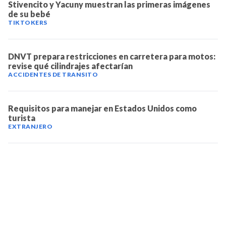
Stivencito y Yacuny muestran las primeras imágenes
de su bebé
TIKTOKERS
DNVT prepara restricciones en carretera para motos:
revise qué cilindrajes afectarían
ACCIDENTES DE TRANSITO
Requisitos para manejar en Estados Unidos como
turista
EXTRANJERO
TELEVICENTRO
Contáctanos