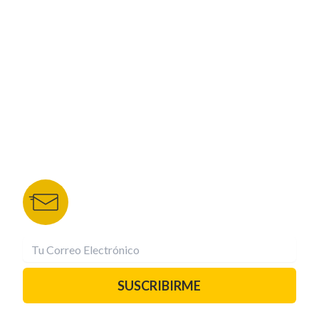
CORPORATIVO
NUESTROS PORTALES
TU NOTA
DEPORTES TVC
HRN
BOLETÍN DE NOTICIAS
Recibe las mejores historias directamente a tu
correo.
¡Suscríbete YA!
SUSCRIBIRME