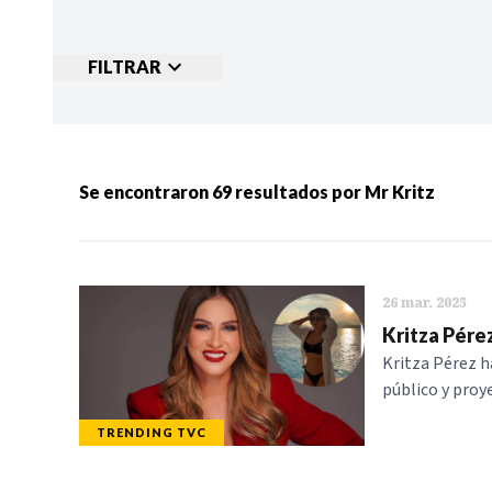
FILTRAR
Ordenar por:
MÁS RECIENTES
MENOS
Se encontraron
69
resultados por
Mr Kritz
Categorias:
NOTICIAS
S
26 mar. 2025
Kritza Pérez
Kritza Pérez h
público y proy
TRENDING TVC