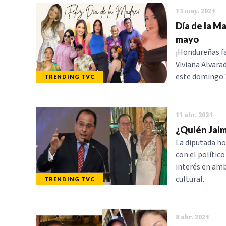
13 may. 2024
Día de la M
mayo
¡Hondureñas fa
Viviana Alvara
este domingo 
TRENDING TVC
11 abr. 2024
¿Quién Jaim
La diputada ho
con el polític
interés en amb
cultural.
TRENDING TVC
8 abr. 2024