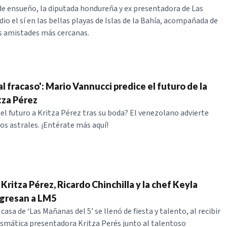
e ensueño, la diputada hondureña y ex presentadora de Las
io el sí en las bellas playas de Islas de la Bahía, acompañada de
us amistades más cercanas.
l fracaso': Mario Vannucci predice el futuro de la
tza Pérez
 el futuro a Kritza Pérez tras su boda? El venezolano advierte
os astrales. ¡Entérate más aquí!
Kritza Pérez, Ricardo Chinchilla y la chef Keyla
egresan a LM5
 casa de ‘Las Mañanas del 5’ se llenó de fiesta y talento, al recibir
arismática presentadora Kritza Perés junto al talentoso