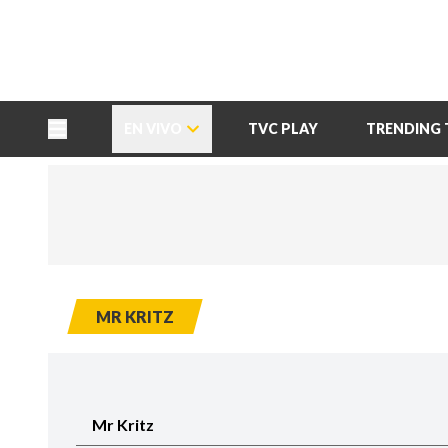
TU NOTA
DEPORTES TVC
HRN
EN VIVO
TVC PLAY
TRENDING 
MR KRITZ