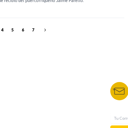
 recibió del puertorriqueño Jaime Parelló.
4
5
6
7
NUESTROS PORTALES
BOLETÍN 
TU NOTA
DEPORTES TVC
HRN
N