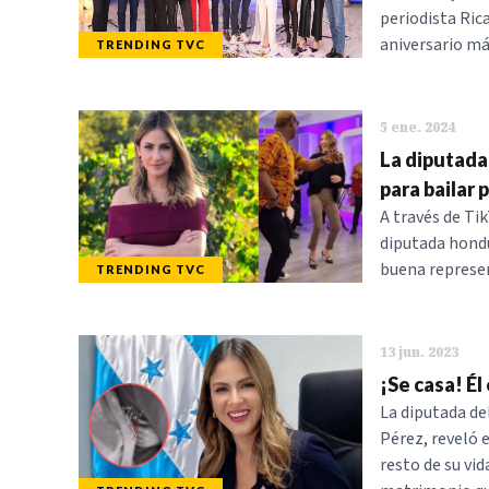
periodista Rica
aniversario má
TRENDING TVC
5 ene. 2024
La diputada 
para bailar 
A través de Ti
diputada hond
buena represe
TRENDING TVC
13 jun. 2023
¡Se casa! Él
La diputada de
Pérez, reveló 
resto de su vid