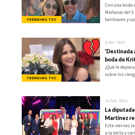
Con una boda d
Mañanas del 5 d
familiares y s
TRENDING TVC
6 abr. 2024
'Destinada a
boda de Kri
¿Qué le depara
sobre los riesg
TRENDING TVC
16 feb. 2024
La diputada 
Martínez r
Este viernes la
a la bella y c