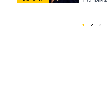
matrimonio que
TRENDING TVC
1
2
3
TELEVICENTRO
SECCIONES
Contáctanos
TVC PLAY
Mapa del sitio
TRENDING TVC
Teléfono PBX: 2280-
NOTICIAS
5514
DEPORTES
Trabaja con nosotros
PROGRAMACIÓ
RSS
ESPECIALES