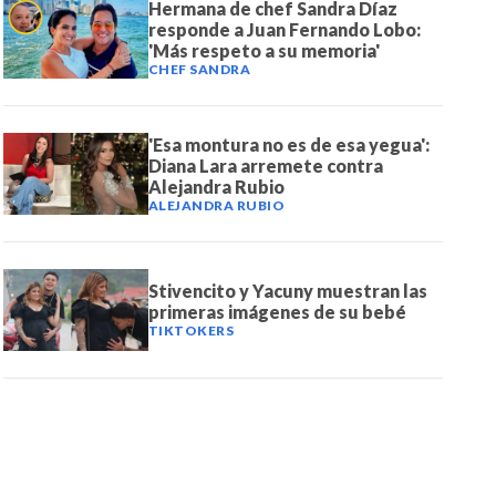
Hermana de chef Sandra Díaz
responde a Juan Fernando Lobo:
'Más respeto a su memoria'
CHEF SANDRA
'Esa montura no es de esa yegua':
Diana Lara arremete contra
Alejandra Rubio
ALEJANDRA RUBIO
Stivencito y Yacuny muestran las
primeras imágenes de su bebé
TIKTOKERS