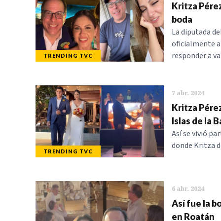
Kritza Pére
boda
La diputada de
oficialmente a
responder a va
TRENDING TVC
7 abr. 2024
Kritza Pérez
Islas de la 
Así se vivió p
donde Kritza d
TRENDING TVC
6 abr. 2024
Así fue la b
en Roatán