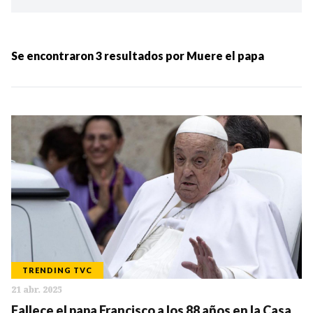
Ordenar por:
MÁS RECIENTES
Se encontraron
3
resultados por
Muere el papa
MENOS RECIENTES
Periodo:
IR
TRENDING TVC
21 abr. 2025
Categorias:
Fallece el papa Francisco a los 88 años en la Casa