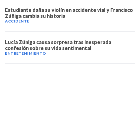
Estudiante daña su violín en accidente vial y Francisco
Zúñiga cambia su historia
ACCIDENTE
Lucía Zúniga causa sorpresa tras inesperada
confesión sobre su vida sentimental
ENTRETENIMIENTO
TELEVICENTRO
Contáctanos
Mapa del sitio
Teléfono PBX: 2280-5514
Trabaja con nosotros