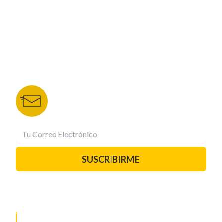
TU NOTA
DEPORTES TVC
HRN
BOLETÍN DE NOTICIAS
Recibe las mejores historias directamente a tu
correo.
¡Suscríbete YA!
SUSCRIBIRME
PAUTA CON NOSOTROS