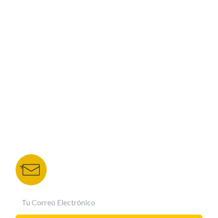
PROGRAMACIÓN
ESPECIALES
CORPORATIVO
NUESTROS PORTALES
TU NOTA
DEPORTES TVC
HRN
BOLETÍN DE NOTICIAS
Recibe las mejores historias directamente a tu
correo.
¡Suscríbete YA!