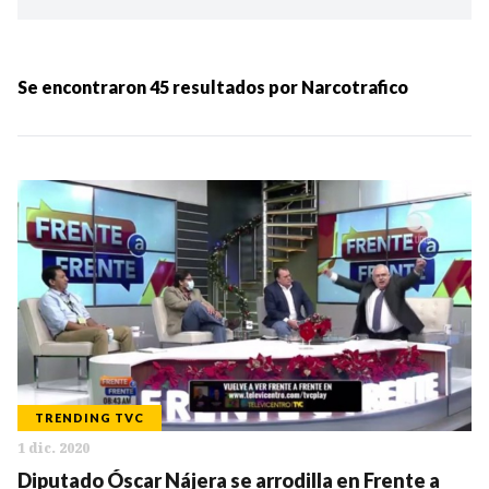
Ordenar por:
MÁS RECIENTES
Se encontraron
45
resultados por
Narcotrafico
MENOS RECIENTES
Periodo:
IR
TRENDING TVC
1 dic. 2020
Categorias:
Diputado Óscar Nájera se arrodilla en Frente a