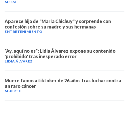
MESSI
Aparece hija de "María Chichuy" y sorprende con
confesión sobre su madre y sus hermanas
ENTRETENIMIENTO
“Ay, aquí no es”: Lidia Álvarez expone su contenido
'prohibido' tras inesperado error
LIDIA ÁLVAREZ
Muere famosa tiktoker de 26 años tras luchar contra
un raro cáncer
MUERTE
TELEVICENTRO