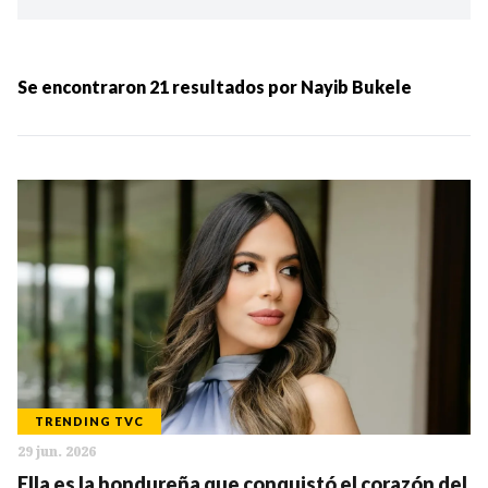
Ordenar por:
MÁS RECIENTES
Se encontraron
21
resultados por
Nayib Bukele
MENOS RECIENTES
Periodo:
IR
TRENDING TVC
29 jun. 2026
Categorias:
Ella es la hondureña que conquistó el corazón del