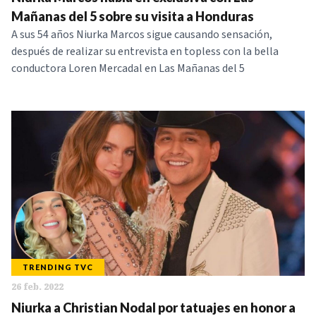
NOTICIAS
Mañanas del 5 sobre su visita a Honduras
A sus 54 años Niurka Marcos sigue causando sensación,
después de realizar su entrevista en topless con la bella
SERIES
conductora Loren Mercadal en Las Mañanas del 5
TRENDING TVC
26 feb. 2022
Niurka a Christian Nodal por tatuajes en honor a