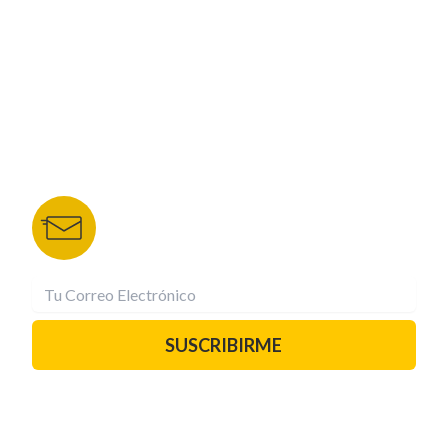
NUESTROS PORTALES
TU NOTA
DEPORTES TVC
HRN
BOLETÍN DE NOTICIAS
Recibe las mejores historias directamente a tu
correo.
¡Suscríbete YA!
SUSCRIBIRME
PAUTA CON NOSOTROS