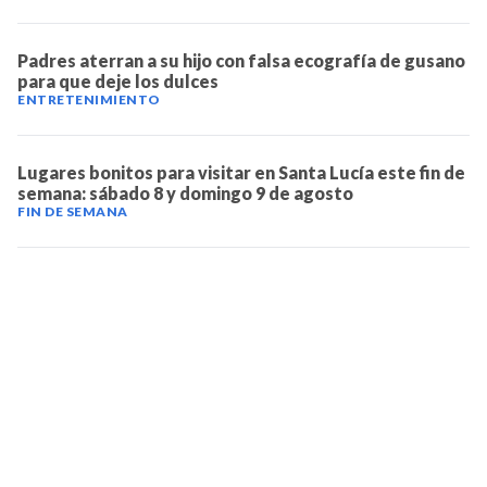
Padres aterran a su hijo con falsa ecografía de gusano
para que deje los dulces
ENTRETENIMIENTO
Lugares bonitos para visitar en Santa Lucía este fin de
semana: sábado 8 y domingo 9 de agosto
FIN DE SEMANA
TELEVICENTRO
Contáctanos
Mapa del sitio
Teléfono PBX: 2280-5514