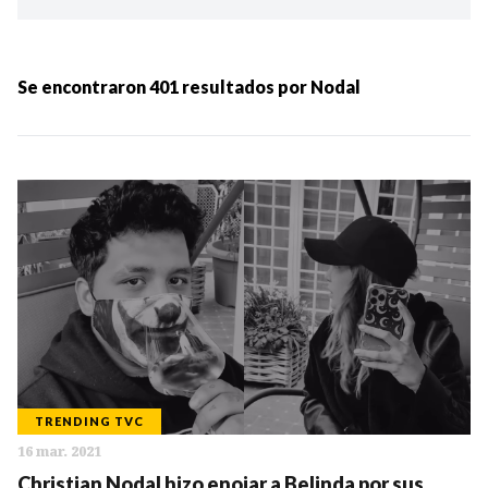
Ordenar por:
MÁS RECIENTES
Se encontraron
401
resultados por
Nodal
MENOS RECIENTES
Periodo:
IR
TRENDING TVC
16 mar. 2021
Categorias:
Christian Nodal hizo enojar a Belinda por sus