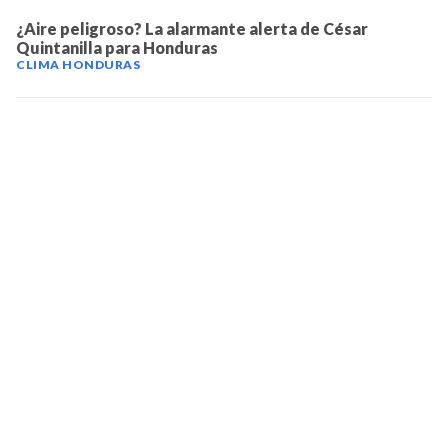
¿Aire peligroso? La alarmante alerta de César
Quintanilla para Honduras
CLIMA HONDURAS
TELEVICENTRO
Contáctanos
Mapa del sitio
Teléfono PBX: 2280-5514
Trabaja con nosotros
RSS
Términos y condiciones
Políticas de privacidad