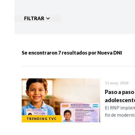
FILTRAR
Ordenar por:
MÁS RECIENTES
MENOS
Se encontraron
7
resultados por
Nueva DNI
Categorias:
NOTICIAS
S
11 may. 2026
Paso a paso
adolescent
El RNP implem
fin de moderniz
TRENDING TVC