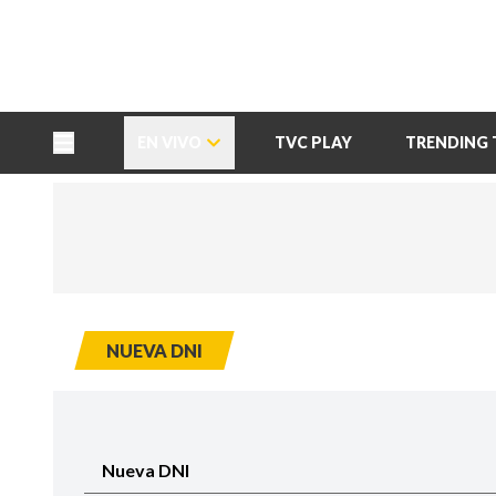
TU NOTA
DEPORTES TVC
HRN
EN VIVO
TVC PLAY
TRENDING 
NUEVA DNI