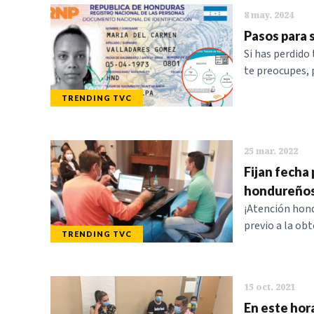
8 may. 2024
Pasos para 
Si has perdido
te preocupes, 
TRENDING TVC
25 mar. 2022
Fijan fecha
hondureños 
¡Atención hon
previo a la ob
TRENDING TVC
15 oct. 2021
En este hor