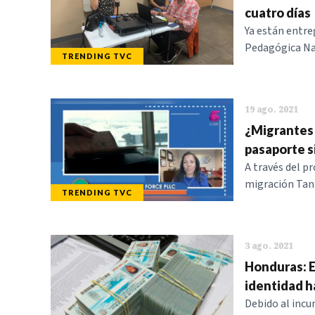
cuatro días
Ya están entre
Pedagógica Na
TRENDING TVC
19 ago. 2021
¿Migrantes 
pasaporte s
A través del p
migración Tani
TRENDING TVC
3 ago. 2021
Honduras: E
identidad h
Debido al incu